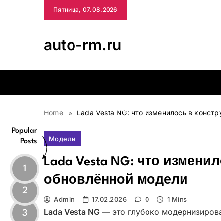
Skip
Пятница, 07.08.2026
to
content
auto-rm.ru
Home
Lada Vesta NG: что изменилось в конст
Popular
Модели
Posts
Lada Vesta NG: что измени
1
обновлённой модели
2
Admin
17.02.2026
0
1 Mins
Lada Vesta NG
— это глубоко модернизирова
3