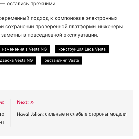
 — остались прежними.
современный подход к компоновке электронных
При сохранении проверенной платформы инженеры
 заметны в повседневной эксплуатации.
изменения в Vesta NG
конструкция Lada Vesta
двеска Vesta NG
рестайлинг Vesta
us:
Next:
то
Haval Jolion: сильные и слабые стороны модели
нт