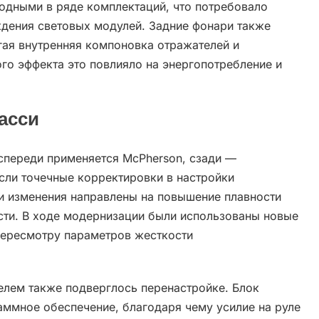
одными в ряде комплектаций, что потребовало
дения световых модулей. Задние фонари также
гая внутренняя компоновка отражателей и
го эффекта это повлияло на энергопотребление и
асси
спереди применяется McPherson, сзади —
сли точечные корректировки в настройки
ти изменения направлены на повышение плавности
сти. В ходе модернизации были использованы новые
пересмотру параметров жесткости
елем также подверглось перенастройке. Блок
аммное обеспечение, благодаря чему усилие на руле