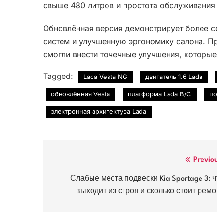
свыше 480 литров и простота обслуживания
Обновлённая версия демонстрирует более 
систем и улучшенную эргономику салона. 
смогли внести точечные улучшения, которые
Tagged:
Lada Vesta NG
двигатель 1.6 Lada
обновлённая Vesta
платформа Lada B/C
по
электронная архитектура Lada
Навигация
Previo
по
Слабые места подвески Kia Sportage 3: ч
выходит из строя и сколько стоит ремо
записям