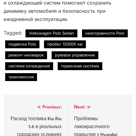
и охлаждающей систем помогают сохранить
динамику автомобиля и безопасность при
ежедневной эксплуатации.
Tagged:
Volkswagen Polo Sedan
неисправности Polo
подвеска Polo
пробег 120000 км
ремонт иномарок
рулевое управление
система охлаждения
тормозная система
трансмиссия
Навигация
Previous:
Next:
по
Расход топлива Kia Rio
Проблемы
1.6 в реальных
лакокрасочного
записям
городских условиях
покрытия у Hyundai