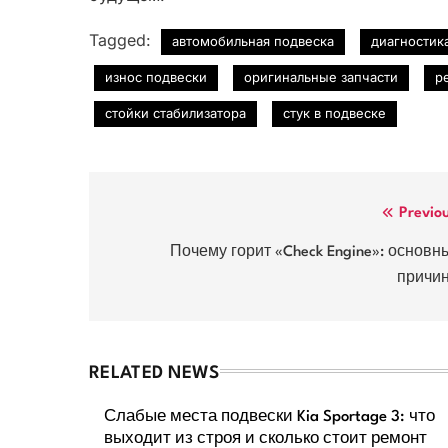
Tagged:
автомобильная подвеска
диагностик
износ подвески
оригинальные запчасти
р
стойки стабилизатора
стук в подвеске
Навигация
Previo
по
Почему горит «Check Engine»: основн
причи
записям
RELATED NEWS
Слабые места подвески Kia Sportage 3: что
выходит из строя и сколько стоит ремонт