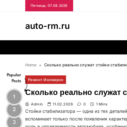
Skip
Пятница, 07.08.2026
to
content
auto-rm.ru
Home
Сколько реально служат стойки стабили
Popular
Ремонт Иномарок
Posts
Сколько реально служат 
1
Admin
11.02.2026
0
1 Mins
2
Стойки стабилизатора — одна из тех детале
вспоминает только после появления характе
3
роль в управляемости автомобиля, особенно