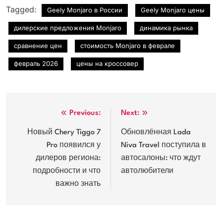
Tagged:
Geely Monjaro в России
Geely Monjaro цены
дилерские предложения Monjaro
динамика рынка
сравнение цен
стоимость Monjaro в феврале
февраль 2026
цены на кроссовер
Навигация
Previous:
Next:
по
Новый Chery Tiggo 7
Обновлённая Lada
Pro появился у
Niva Travel поступила в
записям
дилеров региона:
автосалоны: что ждут
подробности и что
автолюбители
важно знать