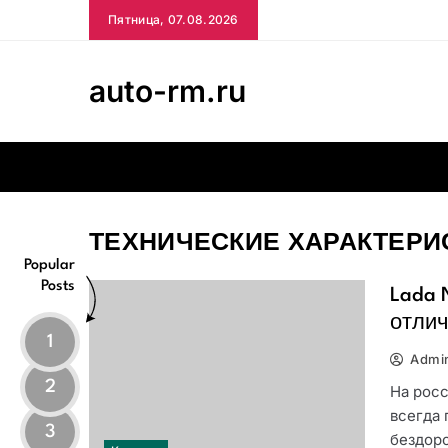
Skip
Пятница, 07.08.2026
to
content
auto-rm.ru
ТЕХНИЧЕСКИЕ ХАРАКТЕРИС
Popular
Posts
Lada 
отли
1
Admi
2
На рос
всегда
3
бездор