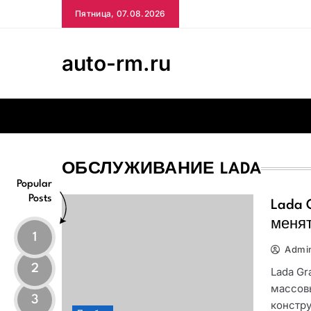
Skip
Пятница, 07.08.2026
to
content
auto-rm.ru
ОБСЛУЖИВАНИЕ LADA
Popular
Posts
Lada 
меня
1
Admi
2
Lada Gr
массов
3
констру