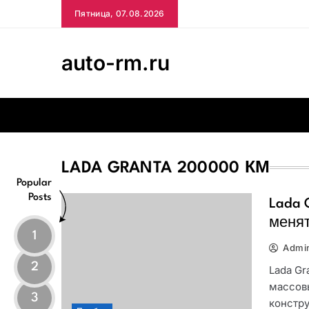
Skip
Пятница, 07.08.2026
to
content
auto-rm.ru
LADA GRANTA 200000 КМ
Popular
Posts
Lada 
меня
1
Admi
2
Lada Gr
массов
3
констру